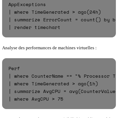
AppExceptions

| where TimeGenerated > ago(24h)

| summarize ErrorCount = count() by bi
| render timechart
Analyse des performances de machines virtuelles :
Perf

| where CounterName == "% Processor Ti
| where TimeGenerated > ago(1h)

| summarize AvgCPU = avg(CounterValue)
| where AvgCPU > 75