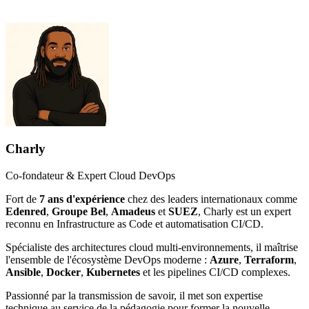
Charly
Co-fondateur & Expert Cloud DevOps
Fort de
7 ans d'expérience
chez des leaders internationaux comme
Edenred
,
Groupe Bel
,
Amadeus
et
SUEZ
, Charly est un expert
reconnu en Infrastructure as Code et automatisation CI/CD.
Spécialiste des architectures cloud multi-environnements, il maîtrise
l'ensemble de l'écosystème DevOps moderne :
Azure
,
Terraform
,
Ansible
,
Docker
,
Kubernetes
et les pipelines CI/CD complexes.
Passionné par la transmission de savoir, il met son expertise
technique au service de la pédagogie pour former la nouvelle