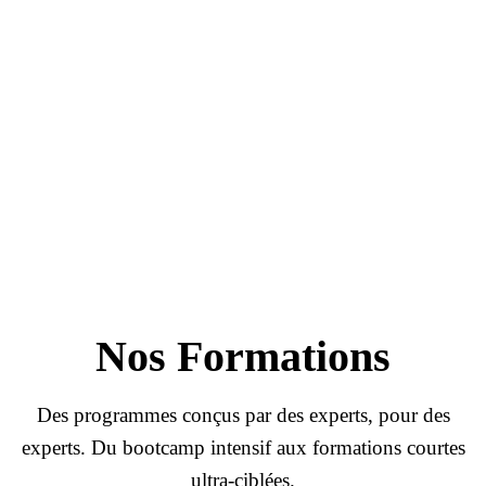
Tests
Passed
100% coverage · 42 tests
Deployment
Running...
cluster-prod-eu-west-1
Nos
Formations
Des programmes conçus par des experts, pour des
experts. Du bootcamp intensif aux formations courtes
ultra-ciblées.