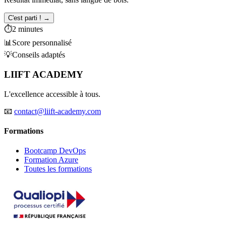
C'est parti ! →
⏱️
2 minutes
📊
Score personnalisé
💡
Conseils adaptés
LIIFT ACADEMY
L'excellence accessible à tous.
📧
contact@liift-academy.com
Formations
Bootcamp DevOps
Formation Azure
Toutes les formations