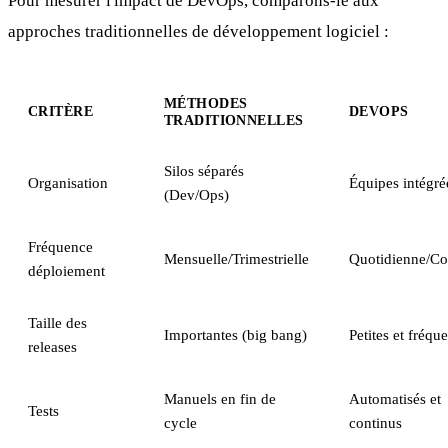
Pour mesurer l'impact de DevOps, comparons-le aux
approches traditionnelles de développement logiciel :
MÉTHODES
CRITÈRE
DEVOPS
TRADITIONNELLES
Silos séparés
Organisation
Équipes intégré
(Dev/Ops)
Fréquence
Mensuelle/Trimestrielle
Quotidienne/Co
déploiement
Taille des
Importantes (big bang)
Petites et fréqu
releases
Manuels en fin de
Automatisés et
Tests
cycle
continus